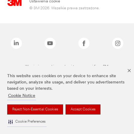
Ustawienia cookie
© 3M 2026. Wszelkie prawa zastrzeżone.
Wymienione marki są znakami towarowymi firmy 3M.
This website uses cookies on your device to enhance site
navigation, analyze site usage, and deliver you advertisements
based on your interests.
Cookie Notice
Reject Non-Essential Cookies
Accept Cookies
Cookie Preferences