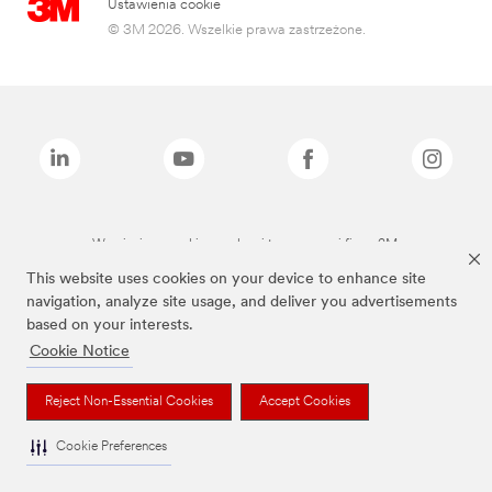
Ustawienia cookie
© 3M 2026. Wszelkie prawa zastrzeżone.
Wymienione marki są znakami towarowymi firmy 3M.
This website uses cookies on your device to enhance site
navigation, analyze site usage, and deliver you advertisements
based on your interests.
Cookie Notice
Reject Non-Essential Cookies
Accept Cookies
Cookie Preferences