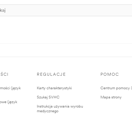
ŚCI
REGULACJE
POMOC
ości (język
Karty charakterystyki
Centrum pomocy
Szukaj SVHC
Mapa strony
owe (język
Instrukcja używania wyrobu
medycznego