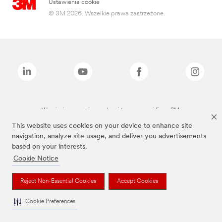
Ustawienia cookie
© 3M 2026. Wszelkie prawa zastrzeżone.
Wymienione marki są znakami towarowymi firmy 3M.
This website uses cookies on your device to enhance site
navigation, analyze site usage, and deliver you advertisements
based on your interests.
Cookie Notice
Reject Non-Essential Cookies
Accept Cookies
Cookie Preferences