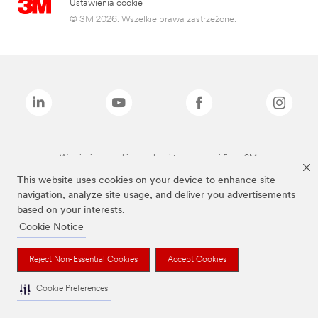
Ustawienia cookie
© 3M 2026. Wszelkie prawa zastrzeżone.
Wymienione marki są znakami towarowymi firmy 3M.
This website uses cookies on your device to enhance site
navigation, analyze site usage, and deliver you advertisements
based on your interests.
Cookie Notice
Reject Non-Essential Cookies
Accept Cookies
Cookie Preferences