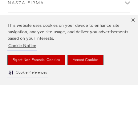
NASZA FIRMA
podczas
przesłany
przesyłania
danych.
AKTUALNOŚCI
Spróbuj
This website uses cookies on your device to enhance site
ponownie
navigation, analyze site usage, and deliver you advertisements
później
based on your interests.
REGULACJE
Cookie Notice
POMOC
Reject Non-Essential Cookies
Accept Cookies
Cookie Preferences
Informacja prawna
|
Polityka prywatności
|
Ustawienia cookie
© 3M 2026. Wszelkie prawa zastrzeżone.