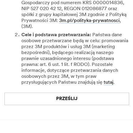
Gospodarczy pod numerem KRS 0000014836,
NIP 527 020 42 12, REGON 012086877 oraz
spółki z grupy kapitałowej 3M zgodnie z Polityką
Prywatności 3M:
3m.pl/polityka-prywatnosci
,
(3M).
Cele i podstawa przetwarzania:
Państwa dane
osobowe przetwarzane będą w celu: promowania
przez 3M produktów i usług 3M (marketing
bezpośredni), będącego realizacją naszego
prawnie uzasadnionego interesu (podstawa
prawna: art. 6 ust. 1 lit. f RODO). Pozostałe
informacje, dotyczące przetwarzania danych
osobowych przez 3M, w tym praw
przysługujących Państwu znajdują się
tutaj
.
PRZEŚLIJ
Przepraszamy.
Dziękujemy.
Wystąpił
Formularz
błąd
został