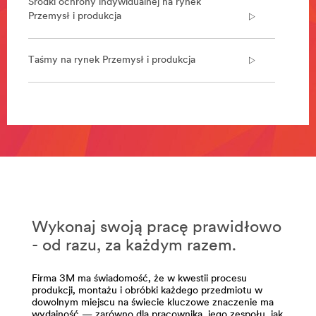
Środki ochrony indywidualnej na rynek
Przemysł i produkcja
Taśmy na rynek Przemysł i produkcja
**Site
area
**
Abrasives
for
Manufacturing
***
url**
Wykonaj swoją pracę prawidłowo
/3M/pl_PL/p/c/materialy-
scierne/i/przemysl-
- od razu, za każdym razem.
i-
produkcja/
Firma 3M ma świadomość, że w kwestii procesu
**Site
produkcji, montażu i obróbki każdego przedmiotu w
area
dowolnym miejscu na świecie kluczowe znaczenie ma
**
wydajność — zarówno dla pracownika, jego zespołu, jak