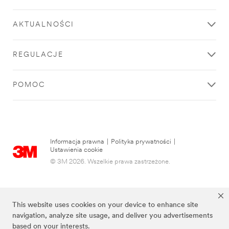
area
**
Filtration
AKTUALNOŚCI
and
Separation
for
REGULACJE
Manufacturing
***
url**
POMOC
/3M/pl_PL/p/c/filtracja/i/przemysl-
i-
produkcja/
**Site
area
Informacja prawna
|
Polityka prywatności
|
**
Ustawienia cookie
Lab
© 3M 2026. Wszelkie prawa zastrzeżone.
Supplies
and
Testing
for
This website uses cookies on your device to enhance site
Manufacturing
navigation, analyze site usage, and deliver you advertisements
***
based on your interests.