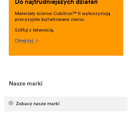
Do najtrudniejszych działań
zaawansowane/i/przemysl-
i-
Materiały ścierne Cubitron™ II wykorzystują
produkcja/
precyzyjnie kształtowane ziarno.
**Site
area
Szlifuj z łatwością.
**
Building
Obejrzyj
Arrow
Materials
for
Manufacturing
***
url**
/3M/pl_PL/p/c/materialy-
budowlane/i/przemysl-
Nasze marki
i-
produkcja/
**Site
Zobacz nasze marki
area
**
Cleaning
Supplies
for