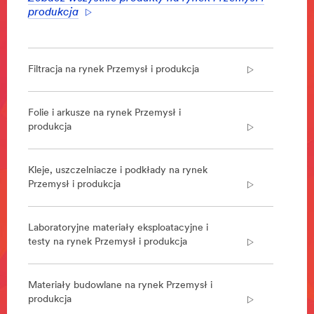
/3M/pl_PL/metalworking-
produkcja
pl/
**Site
area
**
Filtracja na rynek Przemysł i produkcja
Pakowanie
***
url**
Folie i arkusze na rynek Przemysł i
/3M/pl_PL/packaging-
produkcja
solutions-
pl/
**Site
Kleje, uszczelniacze i podkłady na rynek
area
Przemysł i produkcja
**
Spajanie
i
Laboratoryjne materiały eksploatacyjne i
montaz
testy na rynek Przemysł i produkcja
***
url**
Materiały budowlane na rynek Przemysł i
/3M/pl_PL/klejenie-
produkcja
i-