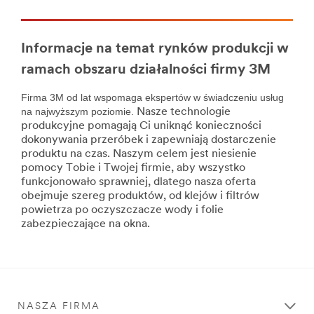
Manufacturing
***
url**
Informacje na temat rynków produkcji w
/3M/pl_PL/p/c/materialy-
ramach obszaru działalności firmy 3M
czyszczace/i/przemysl-
i-
Firma 3M od lat wspomaga ekspertów w świadczeniu usług
produkcja/
na najwyższym poziomie.
Nasze technologie
**Site
produkcyjne pomagają Ci uniknąć konieczności
area
dokonywania przeróbek i zapewniają dostarczenie
**
produktu na czas. Naszym celem jest niesienie
Films
pomocy Tobie i Twojej firmie, aby wszystko
and
funkcjonowało sprawniej, dlatego nasza oferta
Sheeting
obejmuje szereg produktów, od klejów i filtrów
for
powietrza po oczyszczacze wody i folie
Manufacturing
zabezpieczające na okna.
***
url**
/3M/pl_PL/p/c/folie/i/przemysl-
i-
produkcja/
**Site
NASZA FIRMA