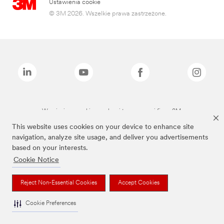
Ustawienia cookie
© 3M 2026. Wszelkie prawa zastrzeżone.
Wymienione marki są znakami towarowymi firmy 3M.
This website uses cookies on your device to enhance site
navigation, analyze site usage, and deliver you advertisements
based on your interests.
Cookie Notice
Reject Non-Essential Cookies
Accept Cookies
Cookie Preferences