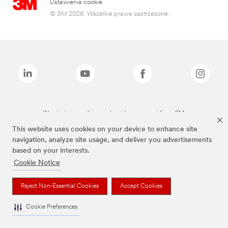
Ustawienia cookie
© 3M 2026. Wszelkie prawa zastrzeżone.
Wymienione marki są znakami towarowymi firmy 3M.
This website uses cookies on your device to enhance site
navigation, analyze site usage, and deliver you advertisements
based on your interests.
Cookie Notice
Reject Non-Essential Cookies
Accept Cookies
Cookie Preferences