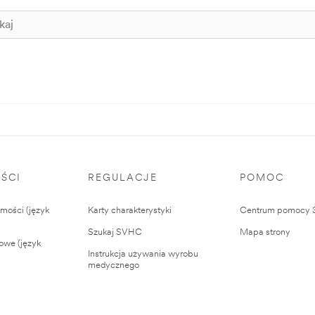
ŚCI
REGULACJE
POMOC
ości (język
Karty charakterystyki
Centrum pomocy
Szukaj SVHC
Mapa strony
owe (język
Instrukcja używania wyrobu
medycznego