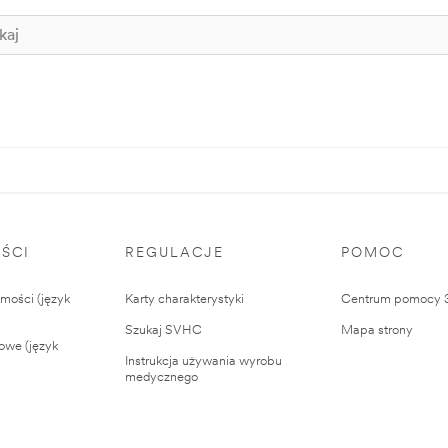
ŚCI
REGULACJE
POMOC
ości (język
Karty charakterystyki
Centrum pomocy
Szukaj SVHC
Mapa strony
owe (język
Instrukcja używania wyrobu
medycznego