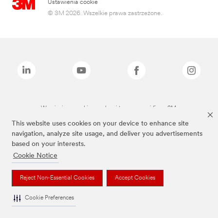
Ustawienia cookie
© 3M 2026. Wszelkie prawa zastrzeżone.
Wymienione marki są znakami towarowymi firmy 3M.
This website uses cookies on your device to enhance site
navigation, analyze site usage, and deliver you advertisements
based on your interests.
Cookie Notice
Reject Non-Essential Cookies
Accept Cookies
Cookie Preferences