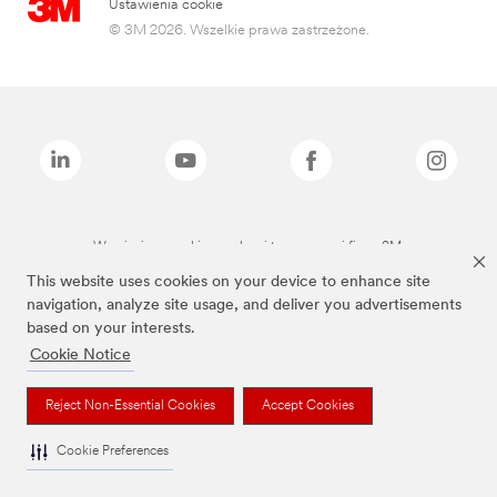
Ustawienia cookie
© 3M 2026. Wszelkie prawa zastrzeżone.
Wymienione marki są znakami towarowymi firmy 3M.
This website uses cookies on your device to enhance site
navigation, analyze site usage, and deliver you advertisements
based on your interests.
Cookie Notice
Reject Non-Essential Cookies
Accept Cookies
Cookie Preferences