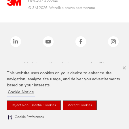
Ustawienia cookie
© 3M 2026. Wszelkie prawa zastrzeżone.
Wymienione marki są znakami towarowymi firmy 3M.
This website uses cookies on your device to enhance site
navigation, analyze site usage, and deliver you advertisements
based on your interests.
Cookie Notice
Reject Non-Essential Cookies
Accept Cookies
Cookie Preferences