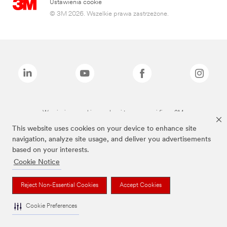
Ustawienia cookie
© 3M 2026. Wszelkie prawa zastrzeżone.
Wymienione marki są znakami towarowymi firmy 3M.
This website uses cookies on your device to enhance site
navigation, analyze site usage, and deliver you advertisements
based on your interests.
Cookie Notice
Reject Non-Essential Cookies
Accept Cookies
Cookie Preferences