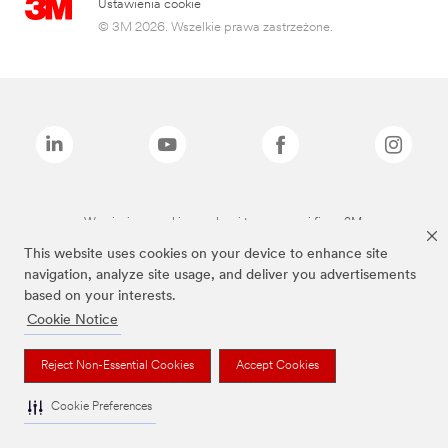
Ustawienia cookie
© 3M 2026. Wszelkie prawa zastrzeżone.
Wymienione marki są znakami towarowymi firmy 3M.
This website uses cookies on your device to enhance site
navigation, analyze site usage, and deliver you advertisements
based on your interests.
Cookie Notice
Reject Non-Essential Cookies
Accept Cookies
Cookie Preferences