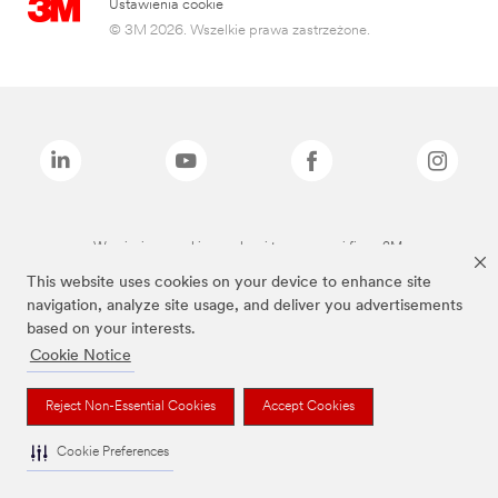
Ustawienia cookie
© 3M 2026. Wszelkie prawa zastrzeżone.
Wymienione marki są znakami towarowymi firmy 3M.
This website uses cookies on your device to enhance site
navigation, analyze site usage, and deliver you advertisements
based on your interests.
Cookie Notice
Reject Non-Essential Cookies
Accept Cookies
Cookie Preferences