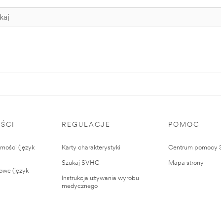
ŚCI
REGULACJE
POMOC
ości (język
Karty charakterystyki
Centrum pomocy
Szukaj SVHC
Mapa strony
owe (język
Instrukcja używania wyrobu
medycznego