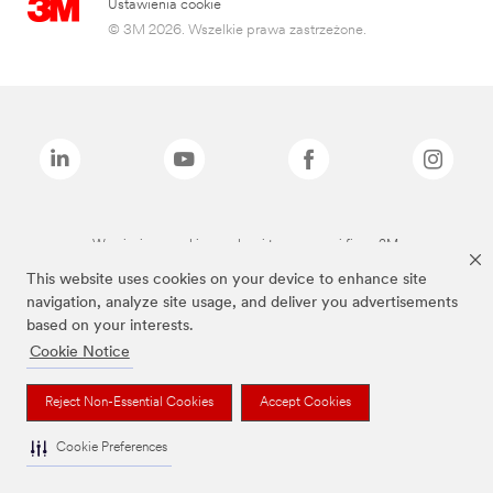
Ustawienia cookie
© 3M 2026. Wszelkie prawa zastrzeżone.
Wymienione marki są znakami towarowymi firmy 3M.
This website uses cookies on your device to enhance site
navigation, analyze site usage, and deliver you advertisements
based on your interests.
Cookie Notice
Reject Non-Essential Cookies
Accept Cookies
Cookie Preferences