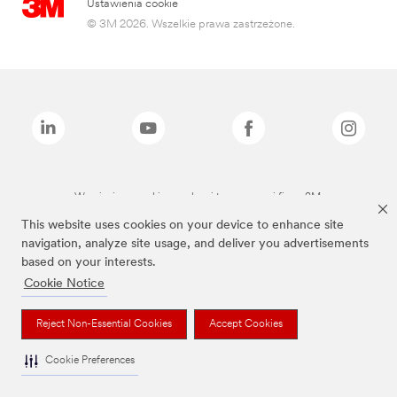
Ustawienia cookie
© 3M 2026. Wszelkie prawa zastrzeżone.
Wymienione marki są znakami towarowymi firmy 3M.
This website uses cookies on your device to enhance site
navigation, analyze site usage, and deliver you advertisements
based on your interests.
Cookie Notice
Reject Non-Essential Cookies
Accept Cookies
Cookie Preferences