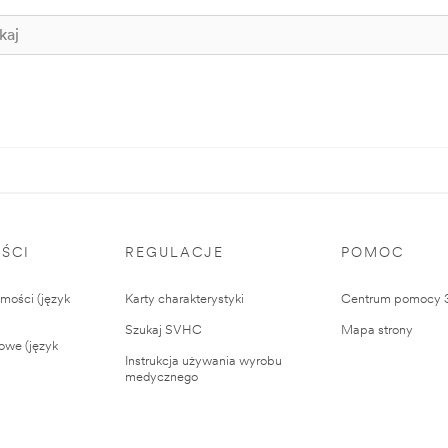
ŚCI
REGULACJE
POMOC
ości (język
Karty charakterystyki
Centrum pomocy
Szukaj SVHC
Mapa strony
owe (język
Instrukcja używania wyrobu
medycznego