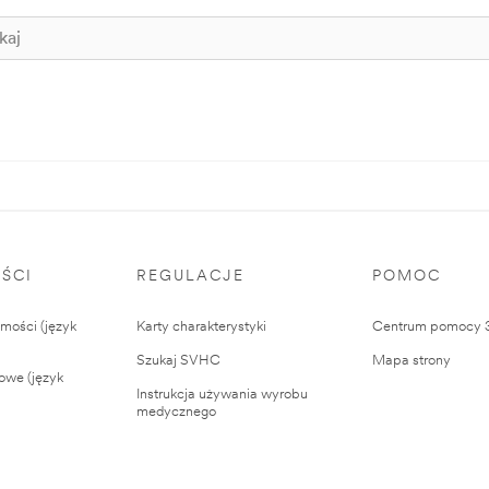
ŚCI
REGULACJE
POMOC
ości (język
Karty charakterystyki
Centrum pomocy
Szukaj SVHC
Mapa strony
owe (język
Instrukcja używania wyrobu
medycznego