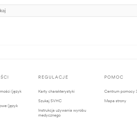
ŚCI
REGULACJE
POMOC
ości (język
Karty charakterystyki
Centrum pomocy
Szukaj SVHC
Mapa strony
owe (język
Instrukcja używania wyrobu
medycznego