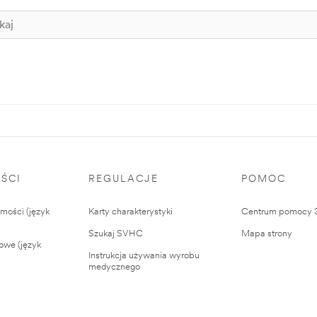
ŚCI
REGULACJE
POMOC
ości (język
Karty charakterystyki
Centrum pomocy
Szukaj SVHC
Mapa strony
owe (język
Instrukcja używania wyrobu
medycznego