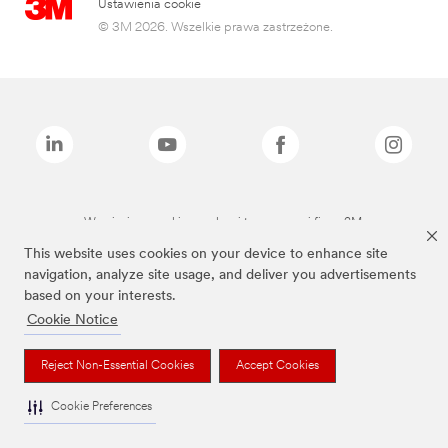
Ustawienia cookie
© 3M 2026. Wszelkie prawa zastrzeżone.
Wymienione marki są znakami towarowymi firmy 3M.
This website uses cookies on your device to enhance site
navigation, analyze site usage, and deliver you advertisements
based on your interests.
Cookie Notice
Reject Non-Essential Cookies
Accept Cookies
Cookie Preferences