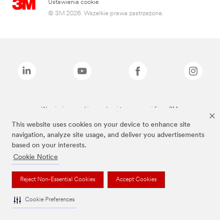
Ustawienia cookie
© 3M 2026. Wszelkie prawa zastrzeżone.
Wymienione marki są znakami towarowymi firmy 3M.
This website uses cookies on your device to enhance site
navigation, analyze site usage, and deliver you advertisements
based on your interests.
Cookie Notice
Reject Non-Essential Cookies
Accept Cookies
Cookie Preferences