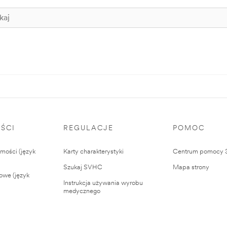
ŚCI
REGULACJE
POMOC
ości (język
Karty charakterystyki
Centrum pomocy
Szukaj SVHC
Mapa strony
owe (język
Instrukcja używania wyrobu
medycznego