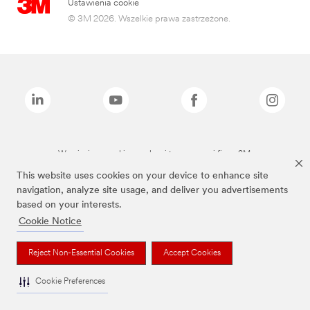
Ustawienia cookie
© 3M 2026. Wszelkie prawa zastrzeżone.
Wymienione marki są znakami towarowymi firmy 3M.
This website uses cookies on your device to enhance site
navigation, analyze site usage, and deliver you advertisements
based on your interests.
Cookie Notice
Reject Non-Essential Cookies
Accept Cookies
Cookie Preferences