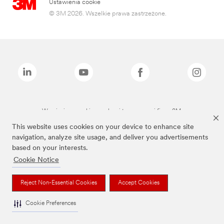
Ustawienia cookie
© 3M 2026. Wszelkie prawa zastrzeżone.
Wymienione marki są znakami towarowymi firmy 3M.
This website uses cookies on your device to enhance site
navigation, analyze site usage, and deliver you advertisements
based on your interests.
Cookie Notice
Reject Non-Essential Cookies
Accept Cookies
Cookie Preferences