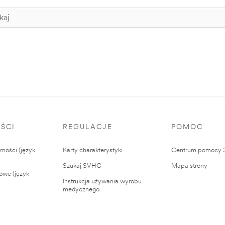
ŚCI
REGULACJE
POMOC
ości (język
Karty charakterystyki
Centrum pomocy
Szukaj SVHC
Mapa strony
owe (język
Instrukcja używania wyrobu
medycznego