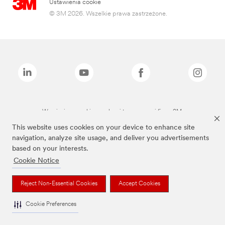
Ustawienia cookie
© 3M 2026. Wszelkie prawa zastrzeżone.
Wymienione marki są znakami towarowymi firmy 3M.
This website uses cookies on your device to enhance site
navigation, analyze site usage, and deliver you advertisements
based on your interests.
Cookie Notice
Reject Non-Essential Cookies
Accept Cookies
Cookie Preferences