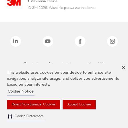
Ustawienia cookie
© 3M 2026. Wszelkie prawa zastrzeżone.
Wymienione marki są znakami towarowymi firmy 3M.
This website uses cookies on your device to enhance site
navigation, analyze site usage, and deliver you advertisements
based on your interests.
Cookie Notice
Reject Non-Essential Cookies
Accept Cookies
Cookie Preferences