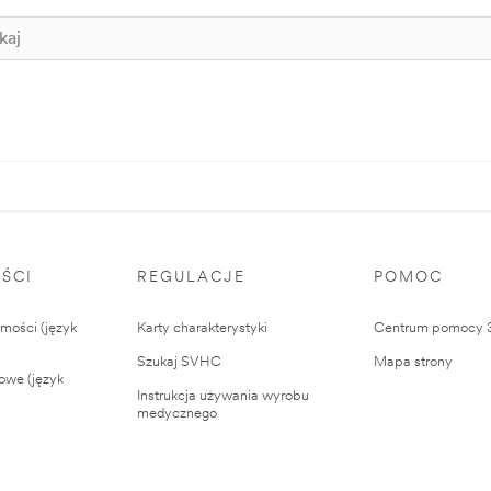
ŚCI
REGULACJE
POMOC
ości (język
Karty charakterystyki
Centrum pomocy
Szukaj SVHC
Mapa strony
owe (język
Instrukcja używania wyrobu
medycznego