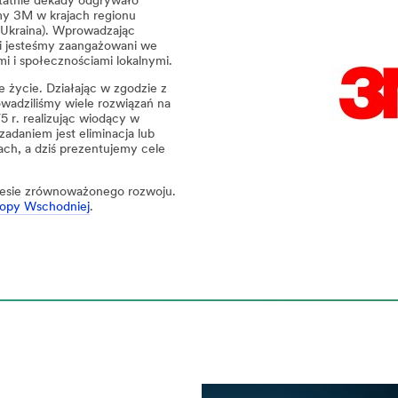
tatnie dekady odgrywało
my 3M w krajach regionu
 Ukraina). Wprowadzając
ci jesteśmy zaangażowani we
i i społecznościami lokalnymi.
e życie. Działając w zgodzie z
rowadziliśmy wiele rozwiązań na
 r. realizując wiodący w
zadaniem jest eliminacja lub
ach, a dziś prezentujemy cele
kresie zrównoważonego rozwoju.
opy Wschodniej
.