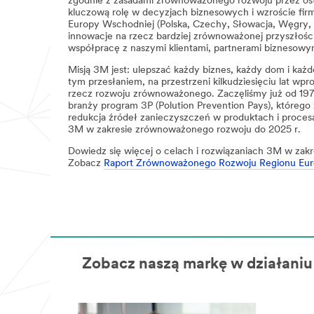
zgodnie z zasadami zrównoważonego rozwoju przez os
kluczową rolę w decyzjach biznesowych i wzroście fir
Europy Wschodniej (Polska, Czechy, Słowacja, Węgry,
innowacje na rzecz bardziej zrównoważonej przyszłoś
współpracę z naszymi klientami, partnerami biznesowym
Misją 3M jest: ulepszać każdy biznes, każdy dom i każd
tym przesłaniem, na przestrzeni kilkudziesięciu lat wp
rzecz rozwoju zrównoważonego. Zaczęliśmy już od 1975
branży program 3P (Polution Prevention Pays), którego 
redukcja źródeł zanieczyszczeń w produktach i proces
3M w zakresie zrównoważonego rozwoju do 2025 r.
Dowiedz się więcej o celach i rozwiązaniach 3M w za
Zobacz
Raport Zrównoważonego Rozwoju Regionu Eur
Zobacz naszą markę w działaniu