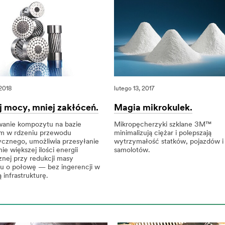
 2018
lutego 13, 2017
 mocy, mniej zakłóceń.
Magia mikrokulek.
wanie kompozytu na bazie
Mikropęcherzyki szklane 3M™
um w rdzeniu przewodu
minimalizują ciężar i polepszają
cznego, umożliwia przesyłanie
wytrzymałość statków, pojazdów i
ie większej ilości energii
samolotów.
znej przy redukcji masy
lutego
Magia
Magia
u o połowę — bez ingerencji w
13,
mikrokulek.
mikrokulek.
ą infrastrukturę.
2017