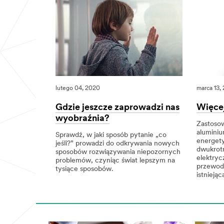
lutego 04, 2020
marca 13,
Gdzie jeszcze zaprowadzi nas
Więcej
wyobraźnia?
Zastoso
alumini
Sprawdź, w jaki sposób pytanie „co
energety
jeśli?” prowadzi do odkrywania nowych
dwukrotn
sposobów rozwiązywania niepozornych
elektryc
problemów, czyniąc świat lepszym na
przewod
tysiące sposobów.
istniejąc
lutego
Gdzie
Gdzie
marca
Więcej
Więcej
04,
jeszcze
jeszcze
13,
mocy,
mocy,
2020
zaprowadzi
zaprowadzi
2018
mniej
mniej
nas
nas
zakłóceń.
zakłóceń.
wyobraźnia?
wyobraźnia?