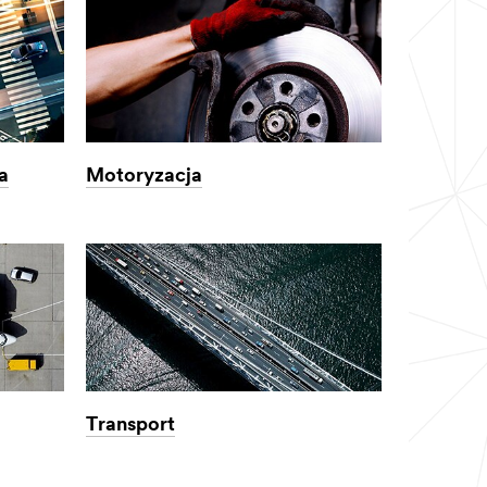
widoczne?
widoczne?
a
Motoryzacja
Transport