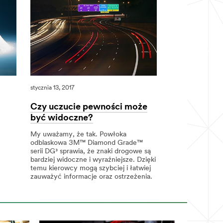
stycznia 13, 2017
Czy uczucie pewności może
być widoczne?
My uważamy, że tak. Powłoka
odblaskowa 3M™ Diamond Grade™
serii DG³ sprawia, że znaki drogowe są
bardziej widoczne i wyraźniejsze. Dzięki
temu kierowcy mogą szybciej i łatwiej
zauważyć informacje oraz ostrzeżenia.
stycznia
Czy
Czy
13,
uczucie
uczucie
2017
pewności
pewności
może
może
być
być