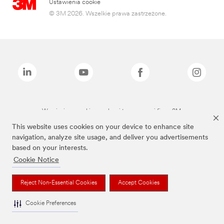
Ustawienia cookie
© 3M 2026. Wszelkie prawa zastrzeżone.
Wymienione marki są znakami towarowymi firmy 3M.
This website uses cookies on your device to enhance site
navigation, analyze site usage, and deliver you advertisements
based on your interests.
Cookie Notice
Reject Non-Essential Cookies
Accept Cookies
Cookie Preferences