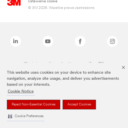
Ustawienia cookie
© 3M 2026. Wszelkie prawa zastrzeżone.
Wymienione marki są znakami towarowymi firmy 3M.
This website uses cookies on your device to enhance site
navigation, analyze site usage, and deliver you advertisements
based on your interests.
Cookie Notice
Reject Non-Essential Cookies
Accept Cookies
Cookie Preferences