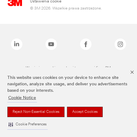
Ustawienia cookie
© 3M 2026. Wszelkie prawa zastrzeżone.
Wymienione marki są znakami towarowymi firmy 3M.
This website uses cookies on your device to enhance site
navigation, analyze site usage, and deliver you advertisements
based on your interests.
Cookie Notice
Reject Non-Essential Cookies
Accept Cookies
Cookie Preferences