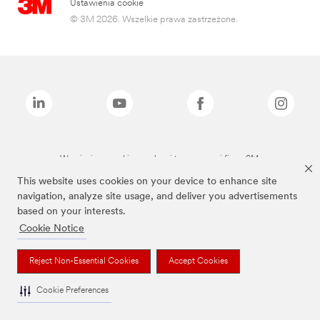
Ustawienia cookie
© 3M 2026. Wszelkie prawa zastrzeżone.
Wymienione marki są znakami towarowymi firmy 3M.
This website uses cookies on your device to enhance site
navigation, analyze site usage, and deliver you advertisements
based on your interests.
Cookie Notice
Reject Non-Essential Cookies
Accept Cookies
Cookie Preferences