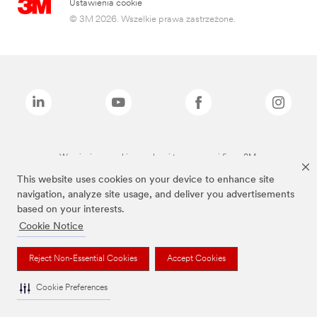
Ustawienia cookie
© 3M 2026. Wszelkie prawa zastrzeżone.
Wymienione marki są znakami towarowymi firmy 3M.
This website uses cookies on your device to enhance site
navigation, analyze site usage, and deliver you advertisements
based on your interests.
Cookie Notice
Reject Non-Essential Cookies
Accept Cookies
Cookie Preferences