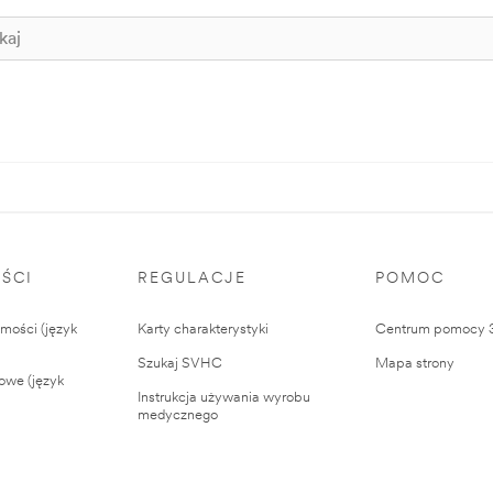
ŚCI
REGULACJE
POMOC
ości (język
Karty charakterystyki
Centrum pomocy
Szukaj SVHC
Mapa strony
owe (język
Instrukcja używania wyrobu
medycznego