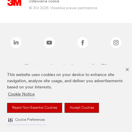
Ustawienia cookie
© 3M 2026. Wszelkie prawa zastrzeżone.
Wymienione marki są znakami towarowymi firmy 3M.
This website uses cookies on your device to enhance site
navigation, analyze site usage, and deliver you advertisements
based on your interests.
Cookie Notice
Reject Non-Essential Cookies
Accept Cookies
Cookie Preferences