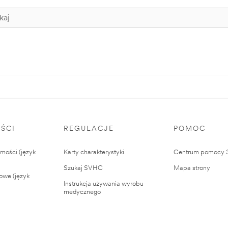
ŚCI
REGULACJE
POMOC
ości (język
Karty charakterystyki
Centrum pomocy
Szukaj SVHC
Mapa strony
owe (język
Instrukcja używania wyrobu
medycznego