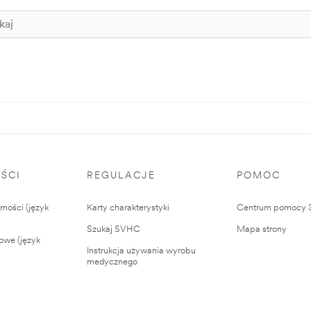
ŚCI
REGULACJE
POMOC
ości (język
Karty charakterystyki
Centrum pomocy
Szukaj SVHC
Mapa strony
owe (język
Instrukcja używania wyrobu
medycznego