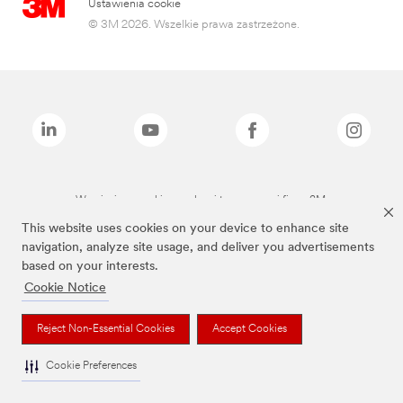
Ustawienia cookie
© 3M 2026. Wszelkie prawa zastrzeżone.
Wymienione marki są znakami towarowymi firmy 3M.
This website uses cookies on your device to enhance site
navigation, analyze site usage, and deliver you advertisements
based on your interests.
Cookie Notice
Reject Non-Essential Cookies
Accept Cookies
Cookie Preferences