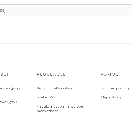
ŚCI
REGULACJE
POMOC
ości (język
Karty charakterystyki
Centrum pomocy
Szukaj SVHC
Mapa strony
owe (język
Instrukcja używania wyrobu
medycznego