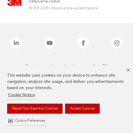
Ustawienia cookie
© 3M 2026. Wszelkie prawa zastrzeżone.
Wymienione marki są znakami towarowymi firmy 3M.
This website uses cookies on your device to enhance site
navigation, analyze site usage, and deliver you advertisements
based on your interests.
Cookie Notice
Reject Non-Essential Cookies
Accept Cookies
Cookie Preferences