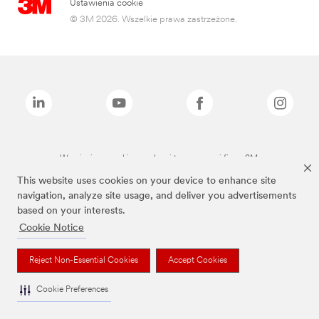
Ustawienia cookie
© 3M 2026. Wszelkie prawa zastrzeżone.
Wymienione marki są znakami towarowymi firmy 3M.
This website uses cookies on your device to enhance site
navigation, analyze site usage, and deliver you advertisements
based on your interests.
Cookie Notice
Reject Non-Essential Cookies
Accept Cookies
Cookie Preferences