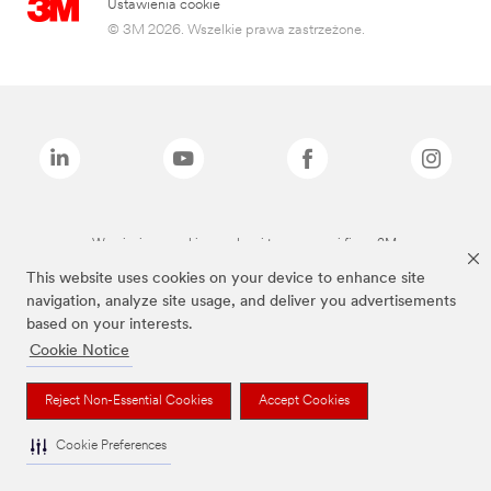
Ustawienia cookie
© 3M 2026. Wszelkie prawa zastrzeżone.
Wymienione marki są znakami towarowymi firmy 3M.
This website uses cookies on your device to enhance site
navigation, analyze site usage, and deliver you advertisements
based on your interests.
Cookie Notice
Reject Non-Essential Cookies
Accept Cookies
Cookie Preferences