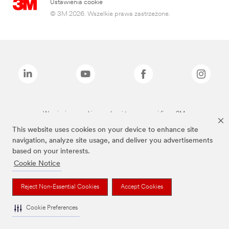
Ustawienia cookie
© 3M 2026. Wszelkie prawa zastrzeżone.
Wymienione marki są znakami towarowymi firmy 3M.
This website uses cookies on your device to enhance site
navigation, analyze site usage, and deliver you advertisements
based on your interests.
Cookie Notice
Reject Non-Essential Cookies
Accept Cookies
Cookie Preferences