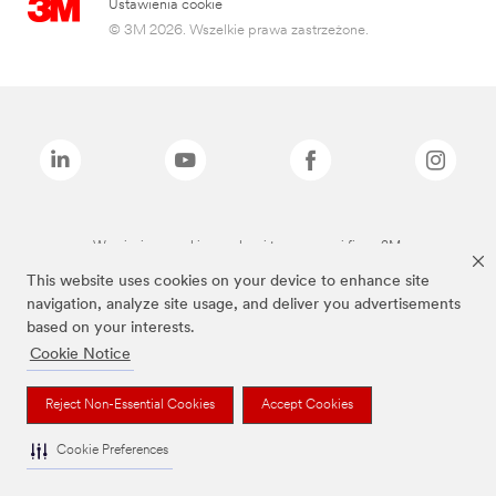
Ustawienia cookie
© 3M 2026. Wszelkie prawa zastrzeżone.
Wymienione marki są znakami towarowymi firmy 3M.
This website uses cookies on your device to enhance site
navigation, analyze site usage, and deliver you advertisements
based on your interests.
Cookie Notice
Reject Non-Essential Cookies
Accept Cookies
Cookie Preferences